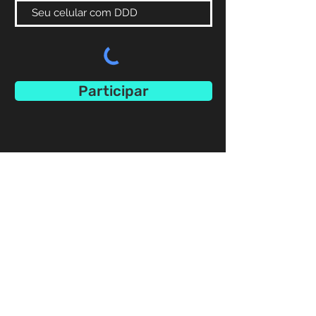
Participar
SHOWS PARA O SEU PÚBLICO
EVENTOS CORPORATIVOS E FESTAS
PARTICULARES.
CONTRATE AQUI.